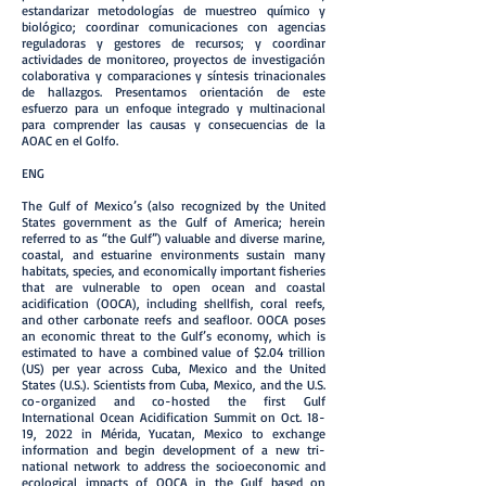
estandarizar metodologías de muestreo químico y
biológico; coordinar comunicaciones con agencias
reguladoras y gestores de recursos; y coordinar
actividades de monitoreo, proyectos de investigación
colaborativa y comparaciones y síntesis trinacionales
de hallazgos. Presentamos orientación de este
esfuerzo para un enfoque integrado y multinacional
para comprender las causas y consecuencias de la
AOAC en el Golfo.
ENG
The Gulf of Mexico’s (also recognized by the United
States government as the Gulf of America; herein
referred to as “the Gulf”) valuable and diverse marine,
coastal, and estuarine environments sustain many
habitats, species, and economically important fisheries
that are vulnerable to open ocean and coastal
acidification (OOCA), including shellfish, coral reefs,
and other carbonate reefs and seafloor. OOCA poses
an economic threat to the Gulf’s economy, which is
estimated to have a combined value of $2.04 trillion
(US) per year across Cuba, Mexico and the United
States (U.S.). Scientists from Cuba, Mexico, and the U.S.
co-organized and co-hosted the first Gulf
International Ocean Acidification Summit on Oct. 18-
19, 2022 in Mérida, Yucatan, Mexico to exchange
information and begin development of a new tri-
national network to address the socioeconomic and
ecological impacts of OOCA in the Gulf based on