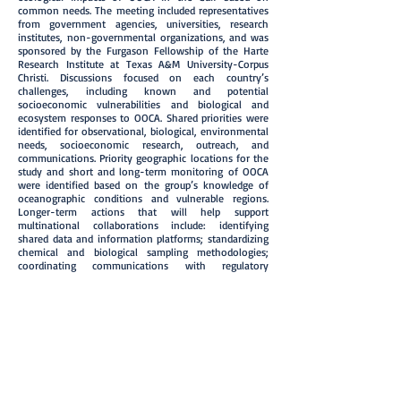
common needs. The meeting included representatives
from government agencies, universities, research
institutes, non-governmental organizations, and was
sponsored by the Furgason Fellowship of the Harte
Research Institute at Texas A&M University-Corpus
Christi. Discussions focused on each country’s
challenges, including known and potential
socioeconomic vulnerabilities and biological and
ecosystem responses to OOCA. Shared priorities were
identified for observational, biological, environmental
needs, socioeconomic research, outreach, and
communications. Priority geographic locations for the
study and short and long-term monitoring of OOCA
were identified based on the group’s knowledge of
oceanographic conditions and vulnerable regions.
Longer-term actions that will help support
multinational collaborations include: identifying
shared data and information platforms; standardizing
chemical and biological sampling methodologies;
coordinating communications with regulatory
agencies and resource managers; and coordinating
monitoring activities, collaborative research projects,
and tri-national comparisons and synthesis of
findings. We present guidance from this effort for an
integrated, multinational approach to understanding
the causes and consequences of OOCA in the Gulf.
>> Artículo completo <<