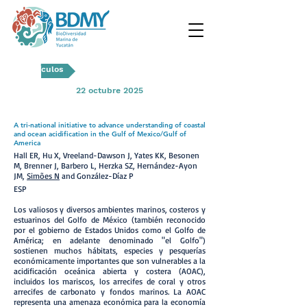
Artículos
22 octubre 2025
A tri-national initiative to advance understanding of coastal
and ocean acidification in the Gulf of Mexico/Gulf of
America
Hall ER, Hu X, Vreeland-Dawson J, Yates KK, Besonen
M, Brenner J, Barbero L, Herzka SZ, Hernández-Ayon
JM,
Simões N
and González-Díaz P
ESP
Los valiosos y diversos ambientes marinos, costeros y
estuarinos del Golfo de México (también reconocido
por el gobierno de Estados Unidos como el Golfo de
América; en adelante denominado "el Golfo")
sostienen muchos hábitats, especies y pesquerías
económicamente importantes que son vulnerables a la
acidificación oceánica abierta y costera (AOAC),
incluidos los mariscos, los arrecifes de coral y otros
arrecifes de carbonato y fondos marinos. La AOAC
representa una amenaza económica para la economía