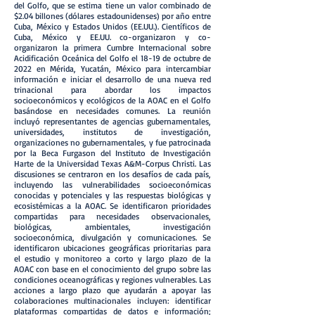
del Golfo, que se estima tiene un valor combinado de
$2.04 billones (dólares estadounidenses) por año entre
Cuba, México y Estados Unidos (EE.UU.). Científicos de
Cuba, México y EE.UU. co-organizaron y co-
organizaron la primera Cumbre Internacional sobre
Acidificación Oceánica del Golfo el 18-19 de octubre de
2022 en Mérida, Yucatán, México para intercambiar
información e iniciar el desarrollo de una nueva red
trinacional para abordar los impactos
socioeconómicos y ecológicos de la AOAC en el Golfo
basándose en necesidades comunes. La reunión
incluyó representantes de agencias gubernamentales,
universidades, institutos de investigación,
organizaciones no gubernamentales, y fue patrocinada
por la Beca Furgason del Instituto de Investigación
Harte de la Universidad Texas A&M-Corpus Christi. Las
discusiones se centraron en los desafíos de cada país,
incluyendo las vulnerabilidades socioeconómicas
conocidas y potenciales y las respuestas biológicas y
ecosistémicas a la AOAC. Se identificaron prioridades
compartidas para necesidades observacionales,
biológicas, ambientales, investigación
socioeconómica, divulgación y comunicaciones. Se
identificaron ubicaciones geográficas prioritarias para
el estudio y monitoreo a corto y largo plazo de la
AOAC con base en el conocimiento del grupo sobre las
condiciones oceanográficas y regiones vulnerables. Las
acciones a largo plazo que ayudarán a apoyar las
colaboraciones multinacionales incluyen: identificar
plataformas compartidas de datos e información;