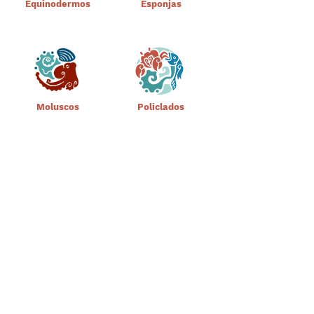
Equinodermos
Esponjas
Moluscos
Policlados