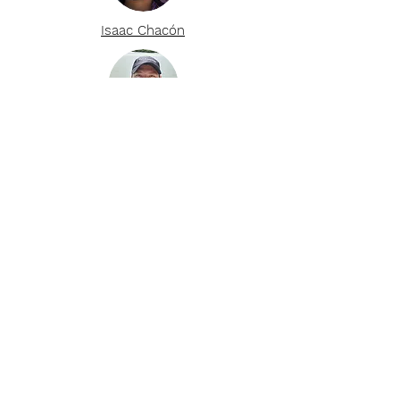
Isaac
Chacón
Raúl
Castillo