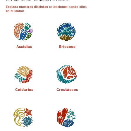
Explora nuestras distintas colecciones dando click
en el icono:
Ascidias
Briozoos
Cnidarios
Crustáceos