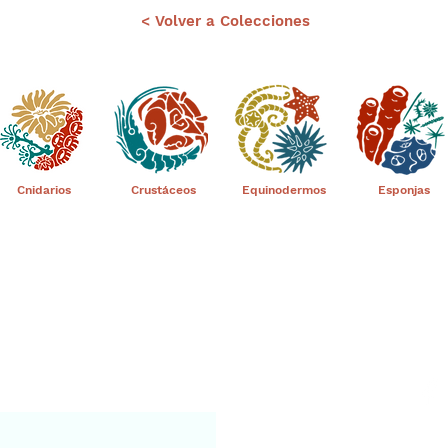
< Volver a Colecciones
Cnidarios
Crustáceos
Equinodermos
Esponjas
nuestro portal
Aviso leg