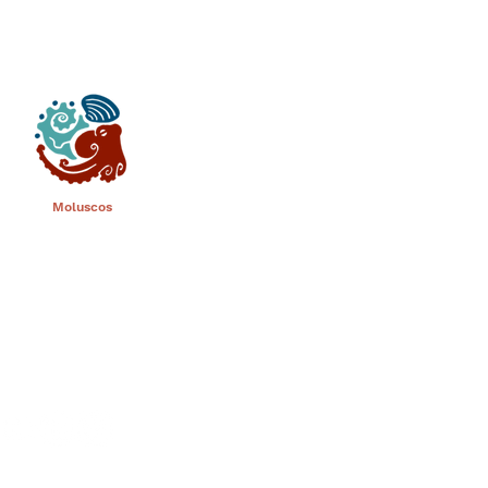
Moluscos
al
Estándares