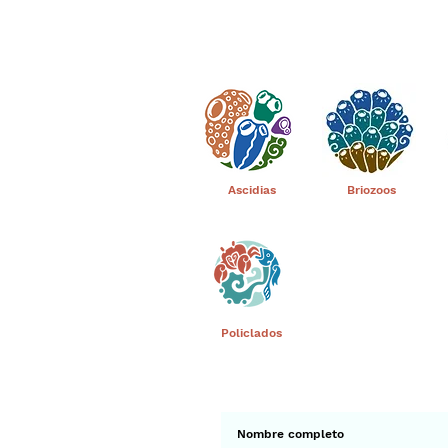
Ascidias
Briozoos
Policlados
Suscríbete a 