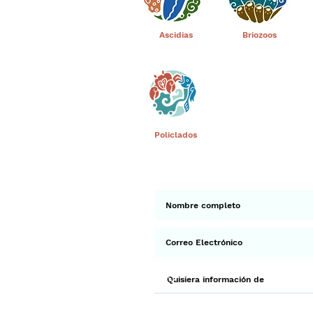
Ascidias
Briozoos
Policlados
Suscríbete a 
Env