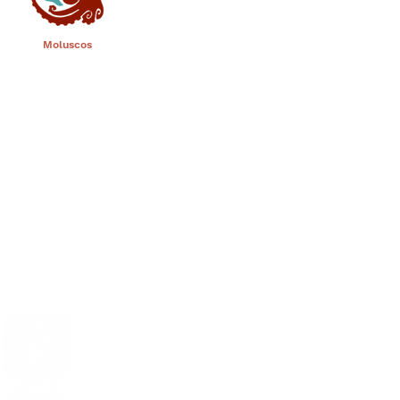
Moluscos
al
Estándares