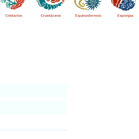
Cnidarios
Crustáceos
Equinodermos
Esponjas
nuestro portal
Aviso leg
iar