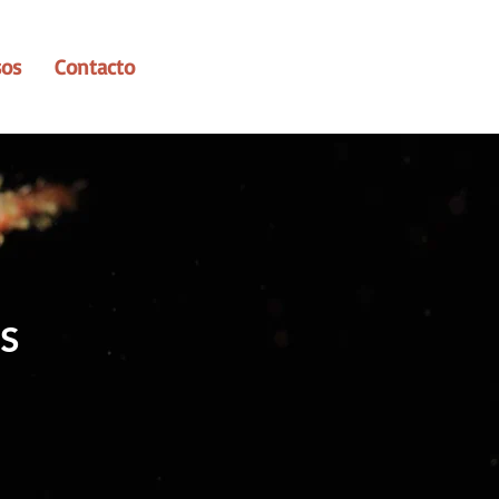
sos
Contacto
S