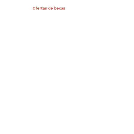
< Ant.
Ofertas de becas
Sig >
Suscríbete a nuestro portal
¡Gracias por unirte a Biodiversidad
Marina de Yucatán!
Enviar