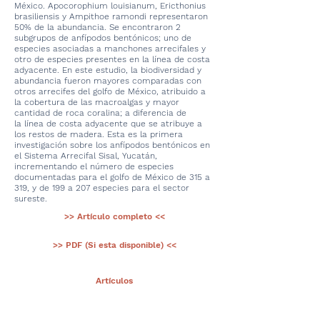
México. Apocorophium louisianum, Ericthonius
brasiliensis y Ampithoe ramondi representaron
50% de la abundancia. Se encontraron 2
subgrupos de anfípodos bentónicos; uno de
especies asociadas a manchones arrecifales y
otro de especies presentes en la línea de costa
adyacente. En este estudio, la biodiversidad y
abundancia fueron mayores comparadas con
otros arrecifes del golfo de México, atribuido a
la cobertura de las macroalgas y mayor
cantidad de roca coralina; a diferencia de
la línea de costa adyacente que se atribuye a
los restos de madera. Esta es la primera
investigación sobre los anfípodos bentónicos en
el Sistema Arrecifal Sisal, Yucatán,
incrementando el número de especies
documentadas para el golfo de México de 315 a
319, y de 199 a 207 especies para el sector
sureste.
>> Artículo completo <<
>> PDF (Si esta disponible) <<
< Ant.
Artículos
Sig >