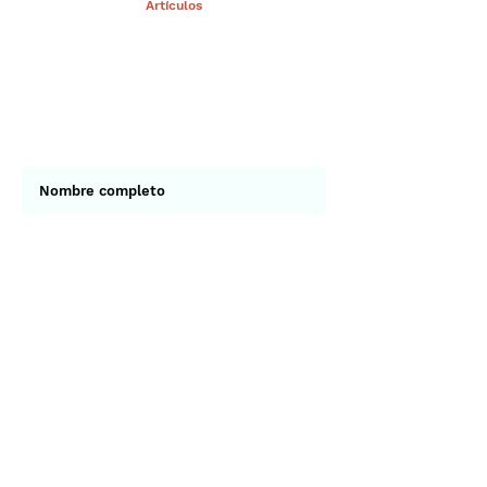
< Ant.
Artículos
Sig >
Suscríbete a nuestro portal
¡Gracias por unirte a Biodiversidad
Marina de Yucatán!
Enviar