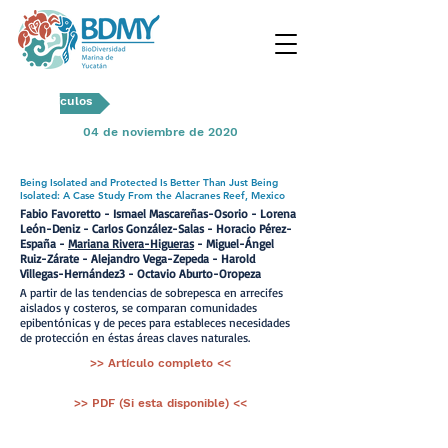
Artículos
04 de noviembre de 2020
Being Isolated and Protected Is Better Than Just Being
Isolated: A Case Study From the Alacranes Reef, Mexico
Fabio Favoretto - Ismael Mascareñas-Osorio - Lorena
León-Deniz - Carlos González-Salas - Horacio Pérez-
España -
Mariana Rivera-Higueras
- Miguel-Ángel
Ruiz-Zárate - Alejandro Vega-Zepeda - Harold
Villegas-Hernández3 - Octavio Aburto-Oropeza
A partir de las tendencias de sobrepesca en arrecifes
aislados y costeros, se comparan comunidades
epibentónicas y de peces para estableces necesidades
de protección en éstas áreas claves naturales.
>> Artículo completo <<
>> PDF (Si esta disponible) <<