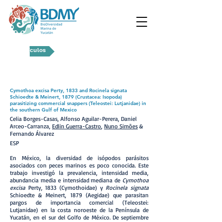
Artículos
Cymothoa excisa Perty, 1833 and Rocinela signata
Schioedte & Meinert, 1879 (Crustacea: Isopoda)
parasitizing commercial snappers (Teleostei: Lutjanidae) in
the southern Gulf of Mexico
Celia Borges-Casas, Alfonso Aguilar-Perera, Daniel
Arceo-Carranza,
Edlin Guerra-Castro
,
Nuno Simões
&
Fernando Álvarez
ESP
En México, la diversidad de isópodos parásitos
asociados con peces marinos es poco conocida. Este
trabajo investigó la prevalencia, intensidad media,
abundancia media e intensidad mediana de
Cymothoa
excisa
Perty, 1833 (Cymothoidae) y
Rocinela signata
Schioedte & Meinert, 1879 (Aegidae) que parasitan
pargos de importancia comercial (Teleostei:
Lutjanidae) en la costa noroeste de la Península de
Yucatán, en el sur del Golfo de México. De septiembre