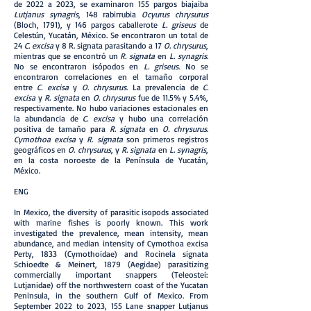
de 2022 a 2023, se examinaron 155 pargos biajaiba
Lutjanus synagris
, 148 rabirrubia
Ocyurus chrysurus
(Bloch, 1791), y 146 pargos caballerote
L. griseus
de
Celestún, Yucatán, México. Se encontraron un total de
24
C. excisa
y 8 R. signata parasitando a 17
O. chrysurus
,
mientras que se encontró un
R. signata
en
L. synagris
.
No se encontraron isópodos en
L. griseus
. No se
encontraron correlaciones en el tamaño corporal
entre
C. excisa
y
O. chrysurus
. La prevalencia de
C.
excisa
y
R. signata
en
O. chrysurus
fue de 11.5% y 5.4%,
respectivamente. No hubo variaciones estacionales en
la abundancia de
C. excisa
y hubo una correlación
positiva de tamaño para
R. signata
en
O. chrysurus
.
Cymothoa excisa
y
R. signata
son primeros registros
geográficos en
O. chrysurus
, y
R. signata
en
L. synagris
,
en la costa noroeste de la Península de Yucatán,
México.
ENG
In Mexico, the diversity of parasitic isopods associated
with marine fishes is poorly known. This work
investigated the prevalence, mean intensity, mean
abundance, and median intensity of Cymothoa excisa
Perty, 1833 (Cymothoidae) and Rocinela signata
Schioedte & Meinert, 1879 (Aegidae) parasitizing
commercially important snappers (Teleostei:
Lutjanidae) off the northwestern coast of the Yucatan
Peninsula, in the southern Gulf of Mexico. From
September 2022 to 2023, 155 Lane snapper Lutjanus