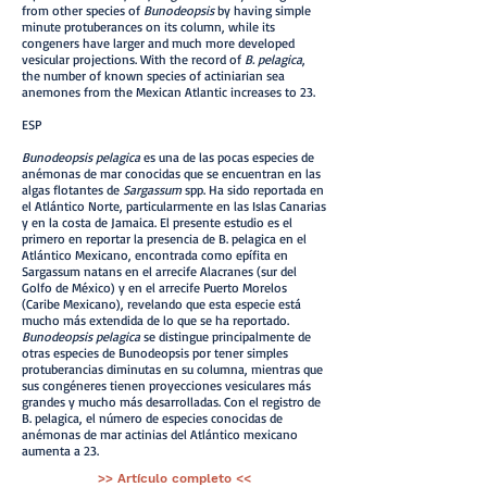
from other species of
Bunodeopsis
by having simple
minute protuberances on its column, while its
congeners have larger and much more developed
vesicular projections. With the record of
B. pelagica
,
the number of known species of actiniarian sea
anemones from the Mexican Atlantic increases to 23.
ESP
Bunodeopsis pelagica
es una de las pocas especies de
anémonas de mar conocidas que se encuentran en las
algas flotantes de
Sargassum
spp. Ha sido reportada en
el Atlántico Norte, particularmente en las Islas Canarias
y en la costa de Jamaica. El presente estudio es el
primero en reportar la presencia de B. pelagica en el
Atlántico Mexicano, encontrada como epífita en
Sargassum natans en el arrecife Alacranes (sur del
Golfo de México) y en el arrecife Puerto Morelos
(Caribe Mexicano), revelando que esta especie está
mucho más extendida de lo que se ha reportado.
Bunodeopsis pelagica
se distingue principalmente de
otras especies de Bunodeopsis por tener simples
protuberancias diminutas en su columna, mientras que
sus congéneres tienen proyecciones vesiculares más
grandes y mucho más desarrolladas. Con el registro de
B. pelagica, el número de especies conocidas de
anémonas de mar actinias del Atlántico mexicano
aumenta a 23.
>> Artículo completo <<