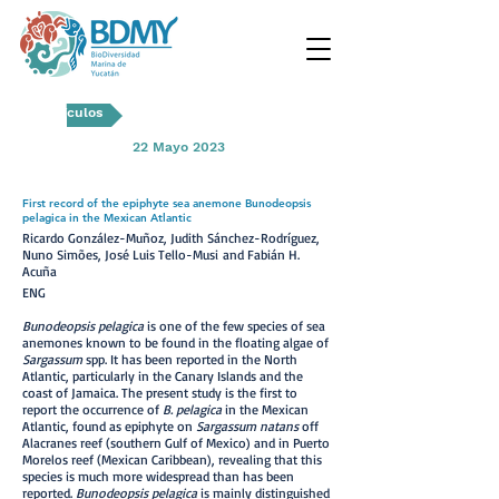
Artículos
22 Mayo 2023
First record of the epiphyte sea anemone Bunodeopsis
pelagica in the Mexican Atlantic
Ricardo González-Muñoz
,
Judith Sánchez-Rodríguez
,
Nuno Simões
,
José Luis Tello-Musi
and
Fabián H.
Acuña
ENG
Bunodeopsis pelagica
is one of the few species of sea
anemones known to be found in the floating algae of
Sargassum
spp. It has been reported in the North
Atlantic, particularly in the Canary Islands and the
coast of Jamaica. The present study is the first to
report the occurrence of
B. pelagica
in the Mexican
Atlantic, found as epiphyte on
Sargassum natans
off
Alacranes reef (southern Gulf of Mexico) and in Puerto
Morelos reef (Mexican Caribbean), revealing that this
species is much more widespread than has been
reported.
Bunodeopsis pelagica
is mainly distinguished