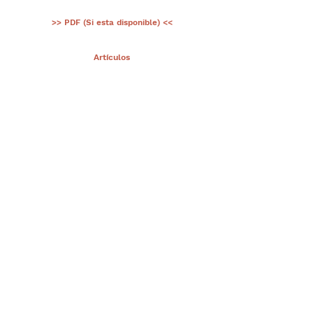
>> PDF (Si esta disponible) <<
< Ant.
Artículos
Sig >
Suscríbete a nuestro portal
¡Gracias por unirte a Biodiversidad
Marina de Yucatán!
Enviar