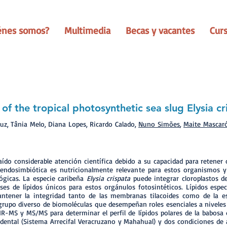
énes somos?
Multimedia
Becas y vacantes
Cur
of the tropical photosynthetic sea slug Elysia cr
ruz, Tânia Melo, Diana Lopes, Ricardo Calado,
Nuno Simões
,
Maite Mascar
ído considerable atención científica debido a su capacidad para retener 
n endosimbiótica es nutricionalmente relevante para estos organismos 
lógicas. La especie caribeña
Elysia crispata
puede integrar cloroplastos de
ases de lípidos únicos para estos orgánulos fotosintéticos. Lípidos espe
tener la integridad tanto de las membranas tilacoides como de la e
 grupo diverso de biomoléculas que desempeñan roles esenciales a niveles 
-MS y MS/MS para determinar el perfil de lípidos polares de la babosa
cidental (Sistema Arrecifal Veracruzano y Mahahual) y dos condiciones de