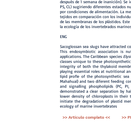
después de 1 semana de inanición). Se id
PS, CL) sugiriendo diferentes estados n
por condiciones de alimentación. La me
tejidos en comparación con los individu
de las membranas de los plástidos. Este
la ecología de los invertebrados marinos
ENG
Sacoglossan sea slugs have attracted con
This endosymbiotic association is nut
applications. The Caribbean species
Elys
classes unique to these photosynthetic 
integrity of both the thylakoid membra
playing essential roles at nutritiona
lipid profle of the photosynthetic sea
Mahahual) and two diferent feeding cond
and signalling phospholipids (PC, PI
demonstrated a clear separation by ha
lower density of chloroplasts in their 
initiate the degradation of plastid m
ecology of marine invertebrates
>> Artículo completo <<
>> P