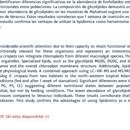
entificaron diferencias significativas en la abundancia de fosfolípidos estr
utricionales entre poblaciones. La composición de glicolípidos demostró un
nor abundancia de glicolípidos en las muestras de Mahahual sugiere una
os de Veracruz. Estos resultados corroboran que 1 semana de inanición es i
 estudio confirma las ventajas de utilizar la lipidómica como herramien
.
siderable scientifc attention due to their capacity to retain functional mac
ritionally relevant for these organisms and represents an interestin
ia crispata
can integrate chloroplasts from diferent macroalgal species. The
organelles. Specialized lipids, such as the glycolipids MGDG, DGDG, and 
nes and the overall chloroplast membrane structure. Additionally, lipi
l and physiological levels. A combined approach using LC–HR-MS and MS/
 slug
E. crispata
from two habitats in the north-western tropical Atlant
itions (fed and after 1 week of starvation). Signifcant diferences were i
, PG, PS, CL) suggesting diferent nutritional states between populat
bitat, but not by feeding conditions. The lower abundance of glycolipi
tissues compared to Veracruz individuals. These results corroborate tha
embranes. This study confrms the advantages of using lipidomics as a
DF (Si esta disponible) <<