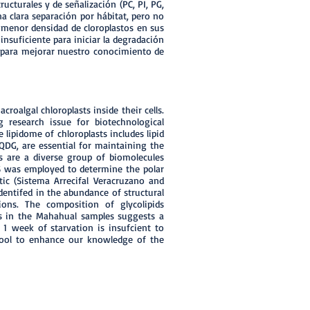
ucturales y de señalización (PC, PI, PG,
a clara separación por hábitat, pero no
 menor densidad de cloroplastos en sus
nsuficiente para iniciar la degradación
ta para mejorar nuestro conocimiento de
roalgal chloroplasts inside their cells.
g research issue for biotechnological
 lipidome of chloroplasts includes lipid
SQDG, are essential for maintaining the
ds are a diverse group of biomolecules
MS was employed to determine the polar
ic (Sistema Arrecifal Veracruzano and
dentifed in the abundance of structural
ions. The composition of glycolipids
ds in the Mahahual samples suggests a
t 1 week of starvation is insufcient to
 tool to enhance our knowledge of the