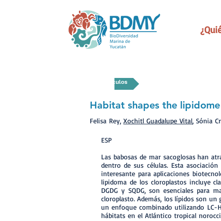
¿Qui
Artículos
Habitat shapes the lipidome 
Felisa Rey,
Xochitl Guadalupe Vital
, Sónia C
ESP
Las babosas de mar sacoglosas han atra
dentro de sus células. Esta asociació
interesante para aplicaciones biotecno
lipidoma de los cloroplastos incluye cl
DGDG y SQDG, son esenciales para man
cloroplasto. Además, los lípidos son un
un enfoque combinado utilizando LC-HR
hábitats en el Atlántico tropical noroc