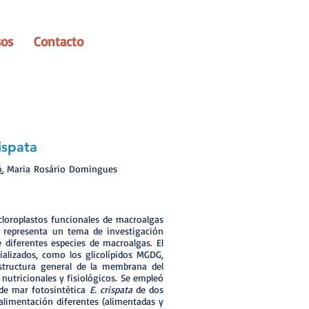
sos
Contacto
ispata
ó
, Maria Rosário Domingues
cloroplastos funcionales de macroalgas
y representa un tema de investigación
 diferentes especies de macroalgas. El
cializados, como los glicolípidos MGDG,
structura general de la membrana del
nutricionales y fisiológicos. Se empleó
 de mar fotosintética
E. crispata
de dos
 alimentación diferentes (alimentadas y