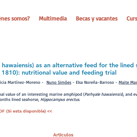
énes somos?
Multimedia
Becas y vacantes
Cur
awaiensis) as an alternative feed for the lined
1810): nutritional value and feeding trial
ticia Martínez-Moreno -
Nuno Simões
- Elsa Noreña-Barroso -
Maite Ma
nal value of an interesting marine amphipod (
Parhyale hawaiensis
), and e
months lined seahorse,
Hippocampus erectus
.
DF (Si esta disponible) <<
Artículos