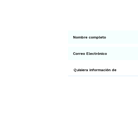
Suscríbete a 
Env
¡Gracias por unirte a Biodi