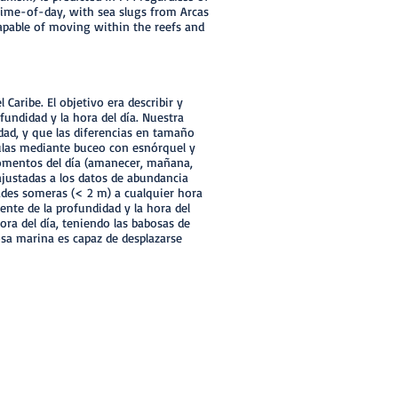
 time-of-day, with sea slugs from Arcas
capable of moving within the reefs and
 Caribe. El objetivo era describir y
fundidad y la hora del día. Nuestra
idad, y que las diferencias en tamaño
ículas mediante buceo con esnórquel y
momentos del día (amanecer, mañana,
ajustadas a los datos de abundancia
ades someras (< 2 m) a cualquier hora
nte de la profundidad y la hora del
ora del día, teniendo las babosas de
sa marina es capaz de desplazarse
Sig >