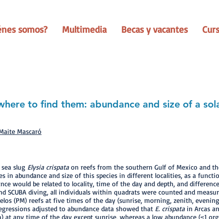
énes somos?
Multimedia
Becas y vacantes
Cur
where to find them: abundance and size of a sol
Maite Mascaró
 sea slug
Elysia crispata
on reefs from the southern Gulf of Mexico and th
 in abundance and size of this species in different localities, as a func
ce would be related to locality, time of the day and depth, and differences
and SCUBA diving, all individuals within quadrats were counted and measu
elos (PM) reefs at five times of the day (sunrise, morning, zenith, evenin
 regressions adjusted to abundance data showed that
E. crispata
in Arcas an
m) at any time of the day except sunrise, whereas a low abundance (≤ 1 org