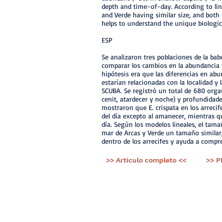
depth and time-of-day. According to lin
and Verde having similar size, and both
helps to understand the unique biologi
ESP
Se analizaron tres poblaciones de la babo
comparar los cambios en la abundancia y 
hipótesis era que las diferencias en abu
estarían relacionadas con la localidad y
SCUBA. Se registró un total de 680 org
cenit, atardecer y noche) y profundidad
mostraron que E. crispata en los arreci
del día excepto al amanecer, mientras 
día. Según los modelos lineales, el tama
mar de Arcas y Verde un tamaño similar
dentro de los arrecifes y ayuda a compre
>> Artículo completo <<
>> P
< Ant.