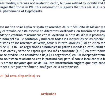
ear models, size was not related to depth, but was related to locality and
 larger than those in PM. This information suggests that this sea slug is 
cal phenomena of kleptoplasty.
sa marina solar Elysia crispata en arrecifes del sur del Golfo de México y el
el tamaño de esta especie en diferentes localidades, en función de la pro
ndancia estarían relacionadas con la localidad, la hora del día y la profund
 la hora del día. Se contaron y midieron todos los individuos de las cuadr
anismos en los arrecifes de Verde, Arcas y Puerto Morelos (PM) en cinco 
es de 0-13 m. Las regresiones binomiales negativas infladas a cero (ZINB) 
fes de Arcas y Verde se espera que sea más abundante (> 50) en profundid
que se predice una abundancia baja (≤ 1 organismo) en PM independienteme
ño no estaba relacionado con la profundidad, pero sí con la localidad y la h
, y ambas mayores que las de PM. Esta información sugiere que esta babo
nder el singular fenómeno biológico de la cleptoplastia.
DF (Si esta disponible) <<
Artículos