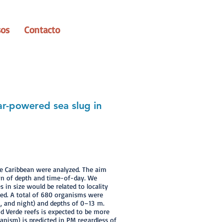
sos
Contacto
ar-powered sea slug in
e Caribbean were analyzed. The aim
tion of depth and time-of-day. We
 in size would be related to locality
red. A total of 680 organisms were
g, and night) and depths of 0–13 m.
d Verde reefs is expected to be more
anism) is predicted in PM regardless of