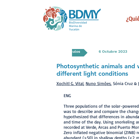
¿Qui
Artículos
6 Octubre 2023
Photosynthetic animals and 
different light conditions
Xochitl G. Vital
,
Nuno Simões
, Sónia Cruz &
ENG
Three populations of the solar-powered
was to describe and compare the changes
hypothesized that differences in abundan
and time of the day. Using snorkeling 
recorded at Verde, Arcas and Puerto Mor
Zero inflated negative binomial (ZINB)
abundant (> 50) in shallow depths (< 2 