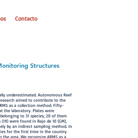
sos
Contacto
onitoring Structures
usually underestimated. Autonomous Reef
research aimed to contribute to the
ARMS as a collection method. Fifty-
t the laboratory. Plates were
 belonging to 31 species; 20 of them
s (19) were found in Bajo de 10 (GM),
ively by an indirect sampling method. In
es for the first time in the country.
 in the area. We recognize ARMS as a