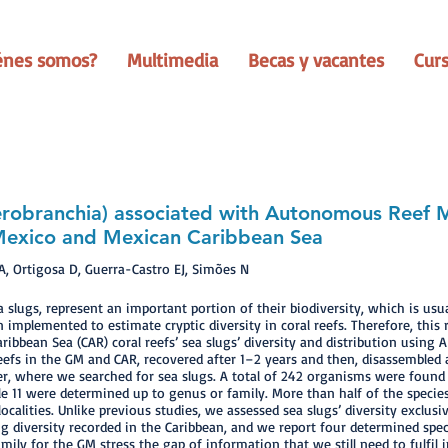
énes somos?
Multimedia
Becas y vacantes
Cur
erobranchia) associated with Autonomous Reef M
 Mexico and Mexican Caribbean Sea
A, Ortigosa D, Guerra-Castro EJ, Simões N
sea slugs, represent an important portion of their biodiversity, which is 
implemented to estimate cryptic diversity in coral reefs. Therefore, this 
ibbean Sea (CAR) coral reefs’ sea slugs’ diversity and distribution using 
eefs in the GM and CAR, recovered after 1–2 years and then, disassembled a
ter, where we searched for sea slugs. A total of 242 organisms were found
ile 11 were determined up to genus or family. More than half of the specie
ocalities. Unlike previous studies, we assessed sea slugs’ diversity exclus
 diversity recorded in the Caribbean, and we report four determined speci
mily for the GM stress the gap of information that we still need to fulfil