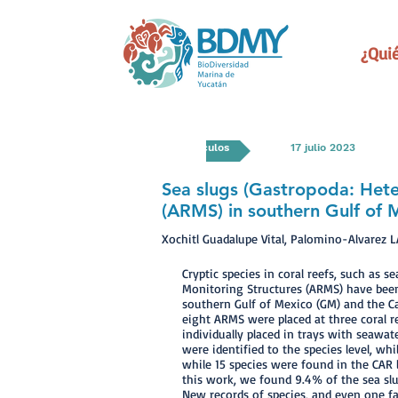
¿Qui
Artículos
17 julio 2023
Sea slugs (Gastropoda: Het
(ARMS) in southern Gulf of
Xochitl Guadalupe Vital, Palomino-Alvarez L
Cryptic species in coral reefs, such as 
Monitoring Structures (ARMS) have been 
southern Gulf of Mexico (GM) and the Car
eight ARMS were placed at three coral r
individually placed in trays with seawa
were identified to the species level, wh
while 15 species were found in the CAR l
this work, we found 9.4% of the sea slug
New records of species, and even one fa