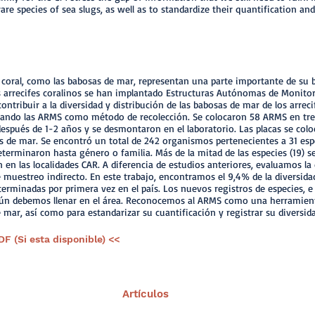
rare species of sea slugs, as well as to standardize their quantification and
de coral, como las babosas de mar, representan una parte importante de su 
os arrecifes coralinos se han implantado Estructuras Autónomas de Monitori
ntribuir a la diversidad y distribución de las babosas de mar de los arrecif
izando las ARMS como método de recolección. Se colocaron 58 ARMS en tres 
después de 1-2 años y se desmontaron en el laboratorio. Las placas se co
de mar. Se encontró un total de 242 organismos pertenecientes a 31 espec
determinaron hasta género o familia. Más de la mitad de las especies (19) 
 en las localidades CAR. A diferencia de estudios anteriores, evaluamos la
uestreo indirecto. En este trabajo, encontramos el 9,4% de la diversidad
erminadas por primera vez en el país. Los nuevos registros de especies, e
ún debemos llenar en el área. Reconocemos al ARMS como una herramienta
e mar, así como para estandarizar su cuantificación y registrar su diversid
DF (Si esta disponible) <<
Artículos