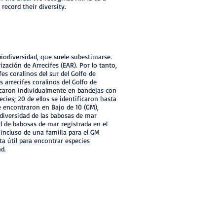
 record their diversity.
biodiversidad, que suele subestimarse.
zación de Arrecifes (EAR). Por lo tanto,
es coralinos del sur del Golfo de
arrecifes coralinos del Golfo de
locaron individualmente en bandejas con
ies; 20 de ellos se identificaron hasta
se encontraron en Bajo de 10 (GM),
 diversidad de las babosas de mar
 de babosas de mar registrada en el
 incluso de una familia para el GM
 útil para encontrar especies
ad.
Sig >