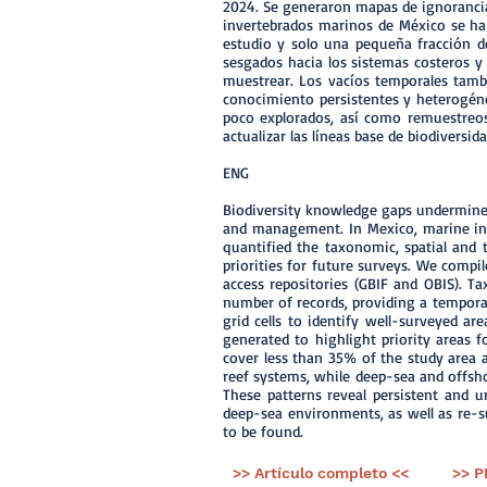
2024. Se generaron mapas de ignorancia 
invertebrados marinos de México se ha
estudio y solo una pequeña fracción de
sesgados hacia los sistemas costeros 
muestrear. Los vacíos temporales tambi
conocimiento persistentes y heterogén
poco explorados, así como remuestreos
actualizar las líneas base de biodiversida
ENG
Biodiversity knowledge gaps undermine b
and management. In Mexico, marine inve
quantified the taxonomic, spatial and t
priorities for future surveys. We comp
access repositories (GBIF and OBIS). 
number of records, providing a tempor
grid cells to identify well-surveyed 
generated to highlight priority areas 
cover less than 35% of the study area a
reef systems, while deep-sea and offsh
These patterns reveal persistent and 
deep-sea environments, as well as re-su
to be found.
>> Artículo completo <<
>> P