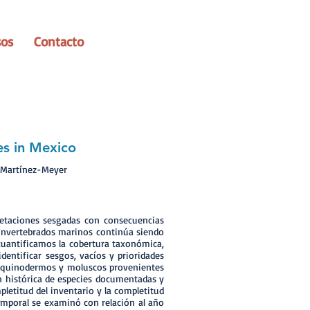
sos
Contacto
es in Mexico
e Martínez-Meyer
retaciones sesgadas con consecuencias
e invertebrados marinos continúa siendo
 cuantificamos la cobertura taxonómica,
dentificar sesgos, vacíos y prioridades
, equinodermos y moluscos provenientes
ón histórica de especies documentadas y
letitud del inventario y la completitud
emporal se examinó con relación al año