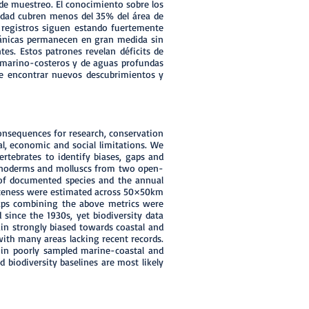
 de muestreo. El conocimiento sobre los
sidad cubren menos del 35% del área de
s registros siguen estando fuertemente
ceánicas permanecen en gran medida sin
es. Estos patrones revelan déficits de
s marino-costeros y de aguas profundas
le encontrar nuevos descubrimientos y
consequences for research, conservation
l, economic and social limitations. We
ertebrates to identify biases, gaps and
chinoderms and molluscs from two open-
 of documented species and the annual
eness were estimated across 50 × 50 km
maps combining the above metrics were
since the 1930s, yet biodiversity data
ain strongly biased towards coastal and
ith many areas lacking recent records.
 in poorly sampled marine-coastal and
 biodiversity baselines are most likely