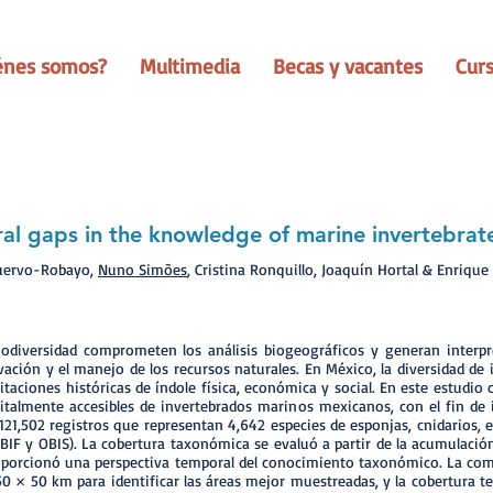
énes somos?
Multimedia
Becas y vacantes
Cur
ral gaps in the knowledge of marine invertebrat
Cuervo-Robayo,
Nuno Simões
, Cristina Ronquillo, Joaquín Hortal & Enriqu
iodiversidad comprometen los análisis biogeográficos y generan interp
ervación y el manejo de los recursos naturales. En México, la diversidad d
ciones históricas de índole física, económica y social. En este estudio
gitalmente accesibles de invertebrados marinos mexicanos, con el fin de i
121,502 registros que representan 4,642 especies de esponjas, cnidarios
GBIF y OBIS). La cobertura taxonómica se evaluó a partir de la acumulaci
oporcionó una perspectiva temporal del conocimiento taxonómico. La comp
0 × 50 km para identificar las áreas mejor muestreadas, y la cobertura t