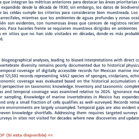
que integran las métricas anteriores para destacar las áreas prioritarias
 expandido desde la década de 1930; sin embargo, los datos de biodiver
 las celdas cumple los criterios para considerarse bien muestreada. Lo
y arrecifales, mientras que los ambientes de aguas profundas y zonas o
én son evidentes, con numerosas áreas que carecen de registros recient
eos. Para hacerles frente se requieren muestreos dirigidos en ambiente
 en sitios que no han sido visitados en décadas, donde es más probab
d.
iogeographical analyses, leading to biased interpretations with direct 
rtebrate diversity remains poorly documented due to historical physica
emporal coverage of digitally accessible records for Mexican marine inv
iled 121,502 records representing 4642 species of sponges, cnidarians, e
Taxonomic coverage was evaluated based on the historical accumulation
al perspective on taxonomic knowledge. Inventory and taxonomic complet
areas and temporal coverage was examined relative to 2024. Ignorance 
for sampling. Knowledge of marine invertebrates in Mexico has expanded 
nd only a small fraction of cells qualifies as well-surveyed. Records rem
ore environments are largely unsampled. Temporal gaps are also evident w
uneven knowledge shortfalls. Addressing them requires targeted surveys
rveys in sites not visited for decades where new discoveries and updated
DF (Si esta disponible) <<