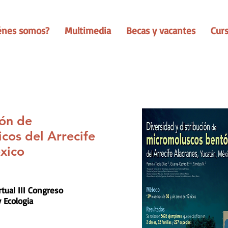
énes somos?
Multimedia
Becas y vacantes
Cur
ión de
cos del Arrecife
xico
tual III Congreso
 Ecologia