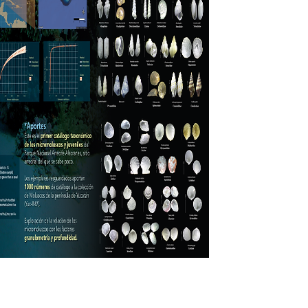
Sig >