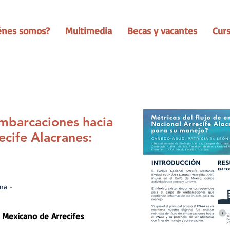
énes somos?
Multimedia
Becas y vacantes
Cur
embarcaciones hacia
ecife Alacranes:
na -
 Mexicano de Arrecifes