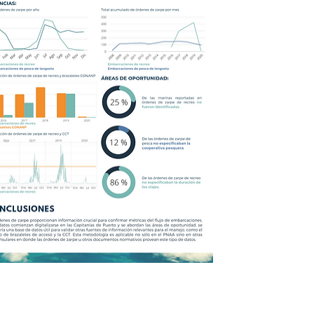
Sig >