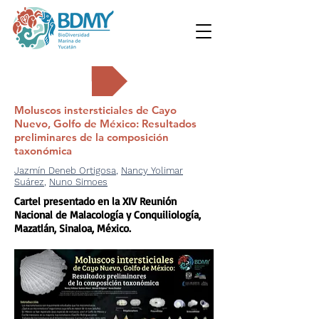
Carteles
Moluscos instersticiales de Cayo
Nuevo, Golfo de México: Resultados
preliminares de la composición
taxonómica
Jazmín Deneb Ortigosa
,
Nancy Yolimar
Suárez
,
Nuno Simoes
Cartel presentado en la XIV Reunión
Nacional de Malacología y Conquiliología,
Mazatlán, Sinaloa, México.