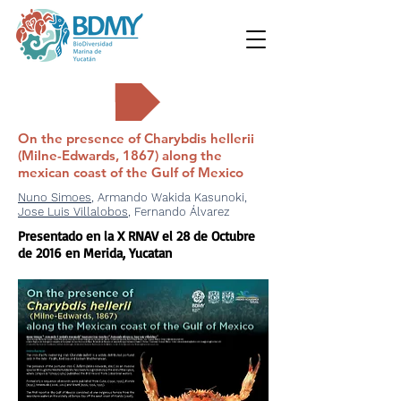
Carteles
On the presence of Charybdis hellerii
(Milne-Edwards, 1867) along the
mexican coast of the Gulf of Mexico
Nuno Simoes
, Armando Wakida Kasunoki,
Jose Luis Villalobos
, Fernando Álvarez
Presentado en la X RNAV el 28 de Octubre
de 2016 en Merida, Yucatan