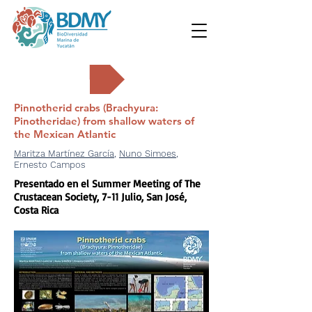
Carteles
Pinnotherid crabs (Brachyura:
Pinotheridae) from shallow waters of
the Mexican Atlantic
Maritza Martínez García
,
Nuno Simoes
,
Ernesto Campos
Presentado en el Summer Meeting of The
Crustacean Society, 7-11 Julio, San José,
Costa Rica