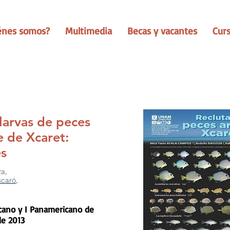
énes somos?
Multimedia
Becas y vacantes
Cur
larvas de peces
e de Xcaret:
es
za,
scaró
,
cano y I Panamericano de
de 2013