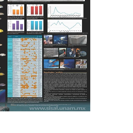
Sig >