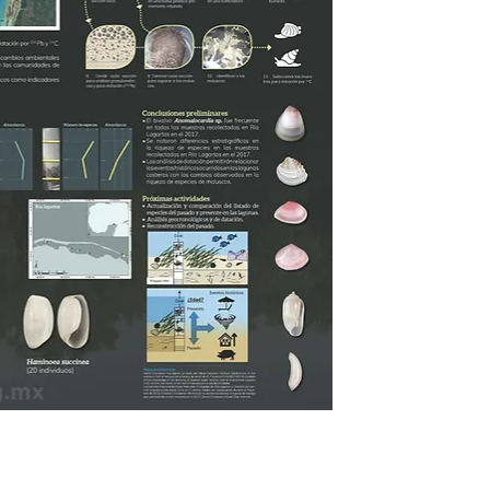
Sig >