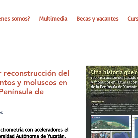
énes somos?
Multimedia
Becas y vacantes
Cur
r reconstrucción del
ntos y moluscos en
 Península de
r
,
ctrometría con aceleradores el
ersidad Autónoma de Yucatán,