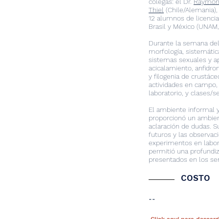
colegas: el Dr.
Raymon
Thiel
(Chile/Alemania),
12 alumnos de licencia
Brasil y México (UNAM
Durante la semana de
morfología, sistemática
sistemas sexuales y ap
acicalamiento, anfidrom
y filogenia de crustáce
actividades en campo,
laboratorio, y clases/s
El ambiente informal y
proporcionó un ambient
aclaración de dudas. S
futuros y las observac
experimentos en labora
permitió una profundi
presentados en los sem
COSTO
--