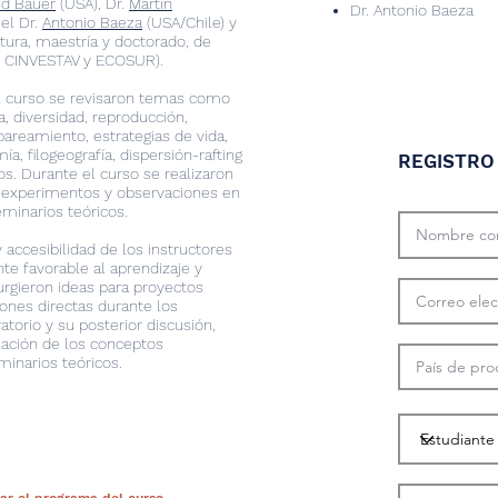
d Bauer
(USA), Dr.
Martin
Dr. Antonio Baeza
 el Dr.
Antonio Baeza
(USA/Chile) y
tura, maestría y doctorado, de
, CINVESTAV y ECOSUR).
l curso se revisaron temas como
, diversidad, reproducción,
areamiento, estrategias de vida,
ía, filogeografía, dispersión-rafting
REGISTRO
os. Durante el curso se realizaron
 experimentos y observaciones en
eminarios teóricos.
 accesibilidad de los instructores
e favorable al aprendizaje y
urgieron ideas para proyectos
iones directas durante los
torio y su posterior discusión,
zación de los conceptos
inarios teóricos.