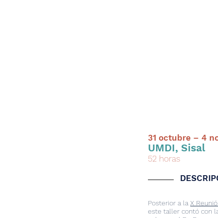
31 octubre – 4 n
UMDI, Sisal
52 horas
DESCRIP
Posterior a la
X Reunió
este taller contó con 