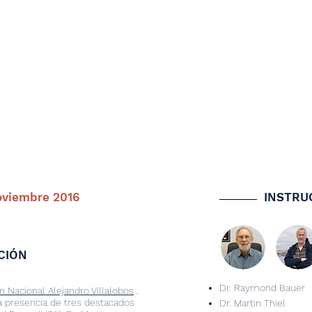
oviembre 2016
INSTRU
CIÓN
Dr. Raymond Bauer
n Nacional Alejandro Villalobos
,
la presencia de tres destacados
Dr. Martin Thiel