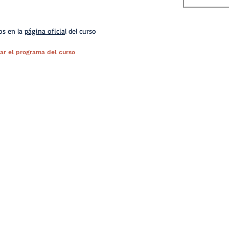
os en la
página oficia
l del curso
ar el programa del curso