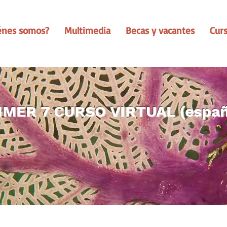
énes somos?
Multimedia
Becas y vacantes
Cur
IMER 7 CURSO VIRTUAL (españ