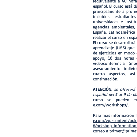
(equivalente a 40 hor
español. El curso está d
principalmente a profes
incluidos estudian
universidades e insti
agencias ambientales,
España, Latinoamérica 
realizar el curso en espa
El curso se desarrollará
aprendizaje (LMS) que in
de ejercicios en modo a
apoyo, (3) dos horas 
videoconferencia (m
asesoramiento individ
cuatro aspectos, as
continuación.
ATENCIÓN:
se ofrecerá
español del 5 al 9 de d
curso se pueden e
e.com/workshops/
.
Para mas informacion 
e.com/wp-content/uplo
Workshop-Information-
correo a
primer@primer