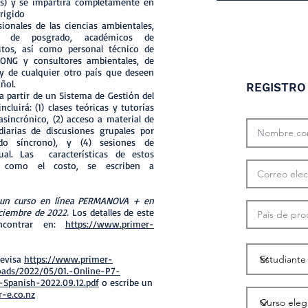
as) y se impartirá completamente en
irigido
ionales de las ciencias ambientales,
tes de posgrado, académicos de
tutos, así como personal técnico de
 ONG y consultores ambientales, de
y de cualquier otro país que deseen
ñol.
REGISTRO
 a partir de un Sistema de Gestión del
cluirá: (1) clases teóricas y tutorías
sincrónico, (2) acceso a material de
diarias de discusiones grupales por
odo síncrono), y (4) sesiones de
ual. Las características de estos
í como el costo, se escriben a
 un curso en línea PERMANOVA + en
iciembre de 2022.
Los detalles de este
ncontrar en:
https://www.primer-
revisa
https://www.primer-
ads/2022/05/01.-Online-P7-
Spanish-2022.09.12.pdf
o escribe un
-e.co.nz