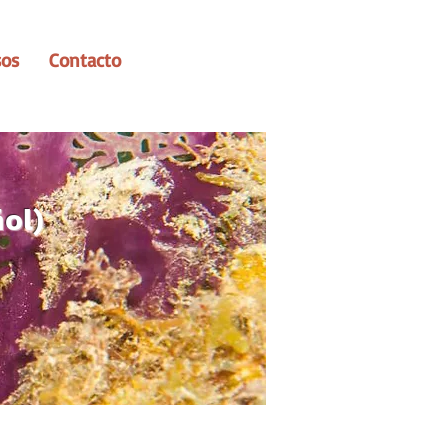
sos
Contacto
ol)