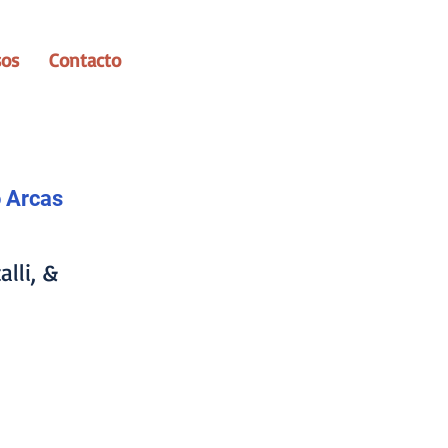
sos
Contacto
o Arcas
lli, &