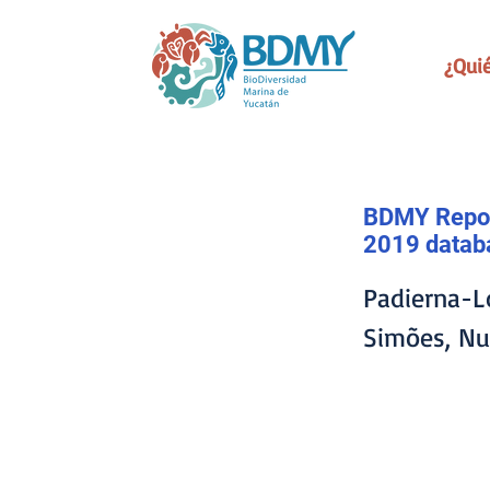
¿Qui
BDMY Reposi
2019 datab
Padierna-Ló
Simões, Nun