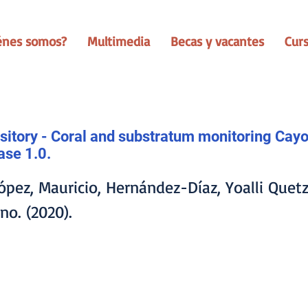
énes somos?
Multimedia
Becas y vacantes
Cur
tory - Coral and substratum monitoring Cay
ase 1.0.
pez, Mauricio, Hernández-Díaz, Yoalli Quetza
o. (2020).