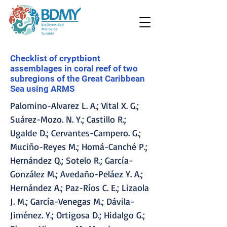
Checklist of cryptbiont
assemblages in coral reef of two
subregions of the Great Caribbean
Sea using ARMS
Palomino-Alvarez L. A.; Vital X. G.;
Suárez-Mozo. N. Y.; Castillo R.;
Ugalde D.; Cervantes-Campero. G.;
Muciño-Reyes M.; Homá-Canché P.;
Hernández Q.; Sotelo R.; García-
González M.; Avedaño-Peláez Y. A.;
Hernández A.; Paz-Ríos C. E.; Lizaola
J. M.; García-Venegas M.; Dávila-
Jiménez. Y.; Ortigosa D.; Hidalgo G.;