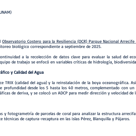
-UNAM)
el
Observatorio Costero para la Resiliencia (OCR) Parque Nacional Arrecife
itoreo biológico correspondiente a septiembre de 2025.
 continuidad a la recolección de datos clave para evaluar la salud del e
quipo de trabajo se enfocó en variables críticas de hidrología, biodiversi
fico y Calidad del Agua
ce TRIX (calidad del agua) y la reinstalación de la boya oceanográfica. 
de profundidad desde los 5 hasta los 40 metros, complementado con un 
ficas de deriva, y se colocó un ADCP para medir dirección y velocidad de 
as y fotogrametría de parcelas de coral para analizar la estructura arrecif
 técnicas de captura-recaptura en las islas Pérez, Blanquilla y Pájaros.