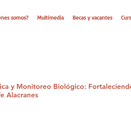
énes somos?
Multimedia
Becas y vacantes
Cur
a y Monitoreo Biológico: Fortaleciendo 
fe Alacranes