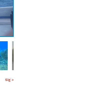
Sig >
al
Estándares