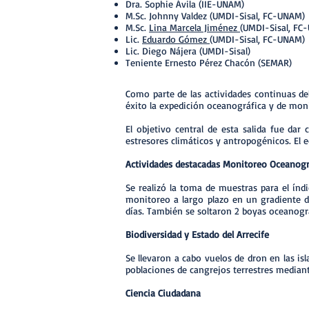
Dra. Sophie Ávila (IIE-UNAM)
M.Sc. Johnny Valdez (UMDI-Sisal, FC-UNAM)
M.Sc.
Lina Marcela Jiménez
(UMDI-Sisal, FC
Lic.
Eduardo Gómez
(UMDI-Sisal, FC-UNAM)
Lic. Diego Nájera (UMDI-Sisal)
Teniente Ernesto Pérez Chacón (SEMAR)
Como parte de las actividades continuas d
éxito la expedición oceanográfica y de mon
El objetivo central de esta salida fue dar
estresores climáticos y antropogénicos. El e
Actividades destacadas Monitoreo Oceanográ
Se realizó la toma de muestras para el índi
monitoreo a largo plazo en un gradiente 
días. También se soltaron 2 boyas oceanográ
Biodiversidad y Estado del Arrecife
Se llevaron a cabo vuelos de dron en las isl
poblaciones de cangrejos terrestres mediante
Ciencia Ciudadana