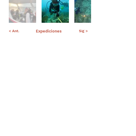
< Ant.
Expediciones
Sig >
Suscríbete a nuestro portal
¡Gracias por unirte a Biodiversidad
Marina de Yucatán!