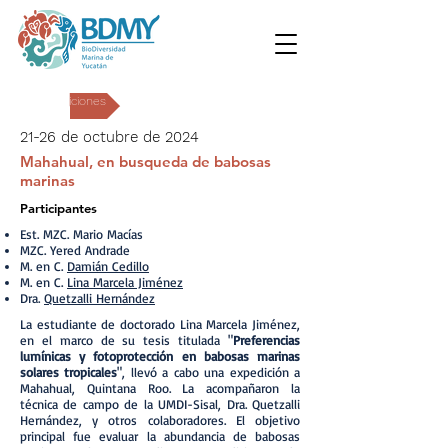
Expediciones
21-26 de octubre de 2024
Mahahual, en busqueda de babosas
marinas
Participantes
Est. MZC. Mario Macías
MZC. Yered Andrade
M. en C.
Damián Cedillo
M. en C.
Lina Marcela Jiménez
Dra.
Quetzalli Hernández
La estudiante de doctorado Lina Marcela Jiménez,
en el marco de su tesis titulada "
Preferencias
lumínicas y fotoprotección en babosas marinas
solares tropicales
", llevó a cabo una expedición a
Mahahual, Quintana Roo. La acompañaron la
técnica de campo de la UMDI-Sisal, Dra. Quetzalli
Hernández, y otros colaboradores. El objetivo
principal fue evaluar la abundancia de babosas