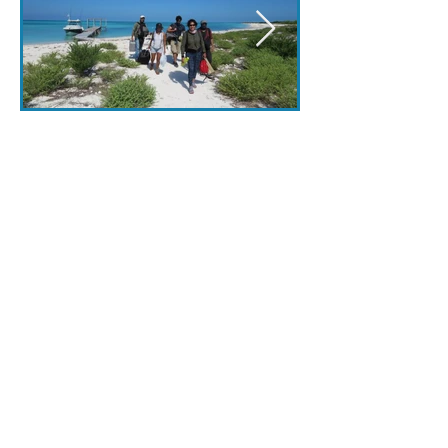
< Ant.
Expediciones
Sig >
Suscríbete a nuestro portal