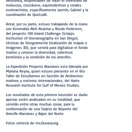
bentónica, responsables de hacer el inventario de
moluscos, crustáceos, equinodermos y corales
escleractinios, específicamente Jazmín, Gabriel y la
coordinación de Quetzalli.
Antar, por su parte, estuvo trabajando de la mano
con Esmeralda Aleli Alcantar y Nicole Pedersen,
del proyecto 100 Island Challenge (Scripps
Institution of Ocenanography en San Diego),
técnicas de fotogrametría (realización de mapas e
imágenes 3D), que servirá para digitalizar el fondo
marino y conocer la diversidad, cobertura
bentónica y la condición de los arrecifes.
La Expedición Proyecto Alacranes esta liderada por
Mariana Reyna, quien estuvo presente en el 6to
Taller de Estudiantes en Gestión de Ambientes
marinos y costeros internacionales, del Harte
Research Institute for Gulf of Mexico Studies.
Los resultados de esta primera incursión se darán
apenas estén analizados en su totalidad, que
servirán entre otras muchas cosas, para la
conformación de una Tarjeta de Reporte del
Arrecife Alacranes y Bajos del Norte
Fotos cortesía de mx.Oceana.org