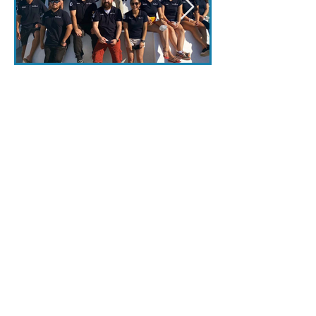
< Ant.
Expediciones
Sig >
Suscríbete a nuestro portal