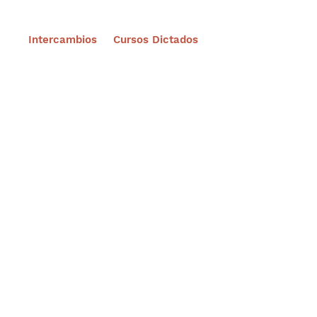
Intercambios
Cursos Dictados
Suscríbete a nuestro portal
¡Gracias por unirte a Biodiversidad
Marina de Yucatán!
Enviar