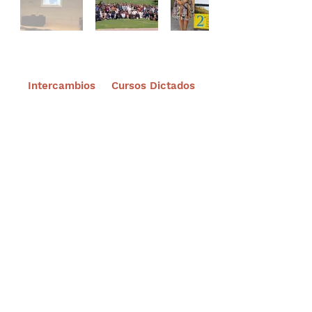
Intercambios
Cursos Dictados
Suscríbete a nuestro portal
¡Gracias por unirte a Biodiversidad
Marina de Yucatán!
Enviar