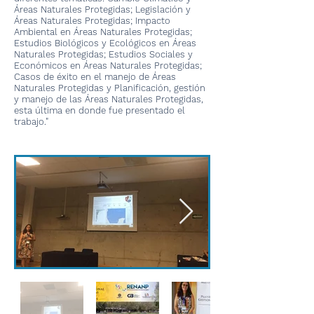
Áreas Naturales Protegidas; Legislación y
Áreas Naturales Protegidas; Impacto
Ambiental en Áreas Naturales Protegidas;
Estudios Biológicos y Ecológicos en Áreas
Naturales Protegidas; Estudios Sociales y
Económicos en Áreas Naturales Protegidas;
Casos de éxito en el manejo de Áreas
Naturales Protegidas y Planificación, gestión
y manejo de las Áreas Naturales Protegidas,
esta última en donde fue presentado el
trabajo."