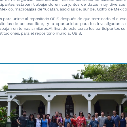
ticipantes estaban trabajando en conjuntos de datos muy divers
xico, macroalgas de Yucatán, ascidias del sur del Golfo de México,
s para unirse al repositorio OBIS después de que terminado el curso.
itorios de acceso libre, y la oportunidad para los investigadores
abajan en temas similares.Al final de este curso los participantes s
tituciones, para el repositorio mundial OBIS.