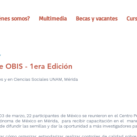
énes somos?
Multimedia
Becas y vacantes
Cur
7
e OBIS - 1era Edición
s y en Ciencias Sociales UNAM, Mérida
03 de marzo, 22 participantes de México se reunieron en el Centro 
utónoma de México en Mérida, para recibir capacitación en el man
 de difundir las semillas y dar la oportunidad a más investigadores p
rar cómo organizar, estandarizar, realizar controles de calidad sob