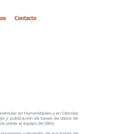
sos
Contacto
Peninsular en Humanidades y en Ciencias
ejo y publicación de bases de datos de
ara unirse al equipo de OBIS.
re taxonomía y geografía de sus bases de