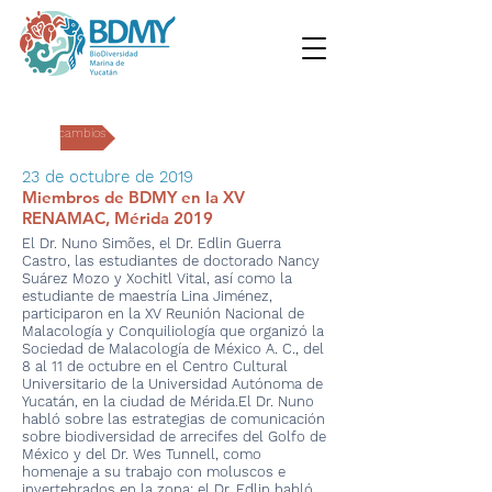
Intercambios
23 de octubre de 2019
Miembros de BDMY en la XV
RENAMAC, Mérida 2019
El Dr. Nuno Simões, el Dr. Edlin Guerra
Castro, las estudiantes de doctorado Nancy
Suárez Mozo y Xochitl Vital, así como la
estudiante de maestría Lina Jiménez,
participaron en la XV Reunión Nacional de
Malacología y Conquiliología que organizó la
Sociedad de Malacología de México A. C., del
8 al 11 de octubre en el Centro Cultural
Universitario de la Universidad Autónoma de
Yucatán, en la ciudad de Mérida.El Dr. Nuno
habló sobre las estrategias de comunicación
sobre biodiversidad de arrecifes del Golfo de
México y del Dr. Wes Tunnell, como
homenaje a su trabajo con moluscos e
invertebrados en la zona; el Dr. Edlin habló