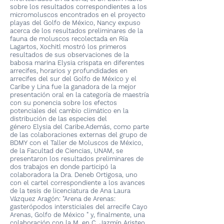
sobre los resultados correspondientes a los
micromoluscos encontrados en el proyecto
playas del Golfo de México, Nancy expuso
acerca de los resultados preliminares de la
fauna de moluscos recolectada en Ría
Lagartos, Xochitl mostró los primeros
resultados de sus observaciones de la
babosa marina Elysia crispata en diferentes
arrecifes, horarios y profundidades en
arrecifes del sur del Golfo de México y el
Caribe y Lina fue la ganadora de la mejor
presentación oral en la categoría de maestría
con su ponencia sobre los efectos
potenciales del cambio climático en la
distribución de las especies del
género Elysia del Caribe.Además, como parte
de las colaboraciones externas del grupo de
BDMY con el Taller de Moluscos de México,
de la Facultad de Ciencias, UNAM, se
presentaron los resultados preliminares de
dos trabajos en donde participó la
colaboradora la Dra. Deneb Ortigosa, uno
con el cartel correspondiente a los avances
de la tesis de licenciatura de Ana Laura
Vázquez Aragón: "Arena de Arenas:
gasterópodos intersticiales del arrecife Cayo
Arenas, Golfo de México " y, finalmente, una
colaboración con la M. en C. Jazmín Aristeo