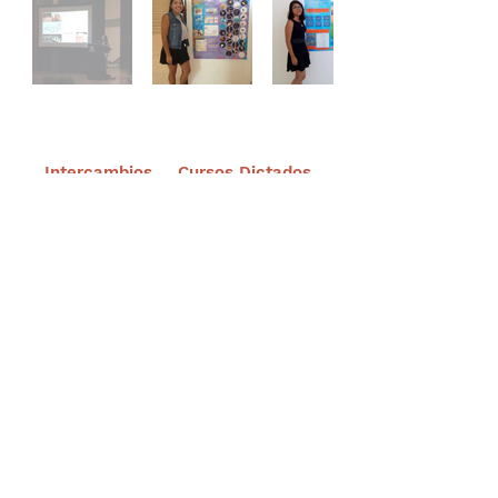
Intercambios
Cursos Dictados
Suscríbete a nuestro portal
¡Gracias por unirte a Biodiversidad
Marina de Yucatán!