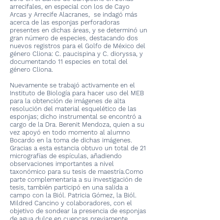
arrecifales, en especial con los de Cayo
Arcas y Arrecife Alacranes, se indagó más
acerca de las esponjas perforadoras
presentes en dichas áreas, y se determinó un
gran número de especies, destacando dos
nuevos registros para el Golfo de México del
género Cliona: C. paucispina y C. dioryssa, y
documentando 11 especies en total del
género Cliona.
Nuevamente se trabajó activamente en el
Instituto de Biología para hacer uso del MEB
para la obtención de imágenes de alta
resolución del material esquelético de las
esponjas; dicho instrumental se encontró a
cargo de la Dra. Berenit Mendoza, quien a su
vez apoyó en todo momento al alumno
Bocardo en la toma de dichas imágenes.
Gracias a esta estancia obtuvo un total de 21
micrografías de espículas, añadiendo
observaciones importantes a nivel
taxonómico para su tesis de maestría.Como
parte complementaria a su investigación de
tesis, también participó en una salida a
campo con la Biól. Patricia Gómez, la Biól.
Mildred Cancino y colaboradores, con el
objetivo de sondear la presencia de esponjas
de agua dulce en cuencas previamente