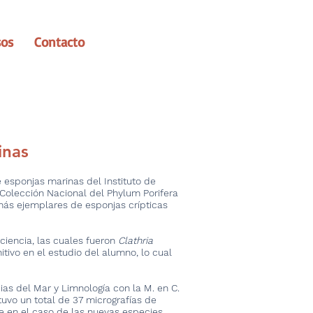
sos
Contacto
inas
 esponjas marinas del Instituto de
 Colección Nacional del Phylum Porifera
 más ejemplares de esponjas crípticas
ciencia, las cuales fueron
Clathria
itivo en el estudio del alumno, lo cual
ias del Mar y Limnología con la M. en C.
vo un total de 37 micrografías de
e en el caso de las nuevas especies