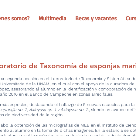
énes somos?
Multimedia
Becas y vacantes
Cur
boratorio de Taxonomía de esponjas mar
una segunda ocasión en el Laboratorio de Taxonomía y Sistemática de
Universitaria de la UNAM, en el cual con el apoyo de la curadora de
López, asesorando al alumno en la identificación y corroboración de
año 2016 en el Banco de Campeche en zonas arrecifales.
más especies, destacando el hallazgo de 5 nuevas especies para la 
ospongia sp. 2, Axinyssa sp. 1 y Axinyssa sp. 2.
, siendo un avance defin
os de biodiversidad de la región.
cabo la obtención de las micrografías de MEB en el Instituto de Cienc
to al alumno en la toma de dichas imágenes. En la estancia se obtu
rtantes a nivel taxonómico para su tesis de maestría, principalment