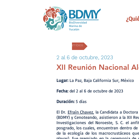
¿Qui
Intercambios
2 al 6 de octubre, 2023
XII Reunión Nacional Al
Lugar:
La Paz, Baja California Sur, México
Fecha:
del 2 al 6 de octubre de 2023
Duración:
5 días
El Dr.
Efraín Chavez
, la Candidata a Doctor
(BDMY) y Cenoteando, asistieron a la XII Reu
Investigaciones del Noroeste, S. C. el an
posgrado, los cuales, encuentran dentro de 
de la ecología de los macrocrustáceos que
playas), fue premiado en la ceremonia de c