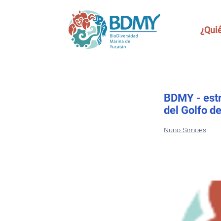
¿Qui
BDMY - estr
del Golfo d
Nuno Simoes