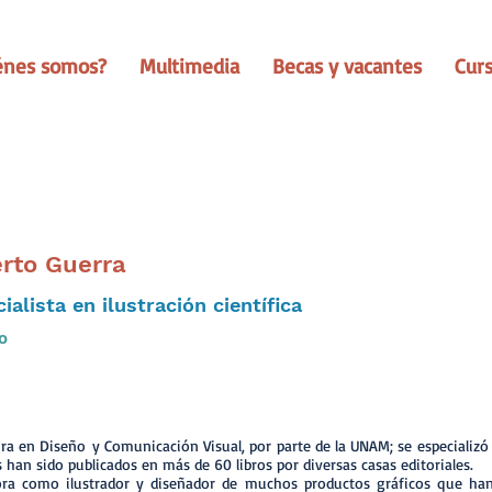
énes somos?
Multimedia
Becas y vacantes
Cur
rto Guerra
ialista en ilustración científica
o
ura en Diseño y Comunicación Visual, por parte de la UNAM; se especializó e
s han sido publicados en más de 60 libros por diversas casas editoriales.
ora como ilustrador y diseñador de muchos productos gráficos que ha