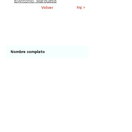
e/Antonio_Marques8
< Ant.
Volver
Sig >
Suscríbete a nuestro portal
¡Gracias por unirte a Biodiversidad
Marina de Yucatán!
Enviar