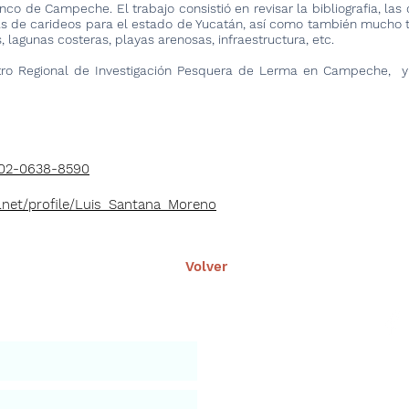
nco
de Campeche. El trabajo consistió en revisar la bibliografia, la
das de carideos para el estado de Yucatán, así como también mucho 
, lagunas costeras, playas arenosas, infraestructura, etc.
tro Regional de Investigación Pesquera de Lerma en Campeche, y
002-0638-8590
.net/profile/Luis_Santana_Moreno
Volver
nuestro portal
Aviso leg