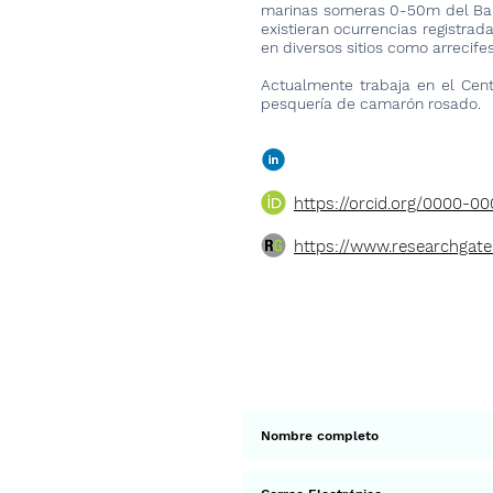
marinas someras 0-50m del
Ba
existieran ocurrencias registra
en diversos sitios como arrecifes
Actualmente trabaja en el Cen
pesquería de camarón rosado.
https://orcid.org/0000-0
https://www.researchgate
< Ant.
Suscríbete a 