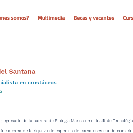
énes somos?
Multimedia
Becas y vacantes
Cur
iel Santana
ialista en crustáceos
o
co, egresado de la carrera de Biología Marina en el Instituto Tecnológ
 fue acerca de la riqueza de especies de camarones carideos (exclu