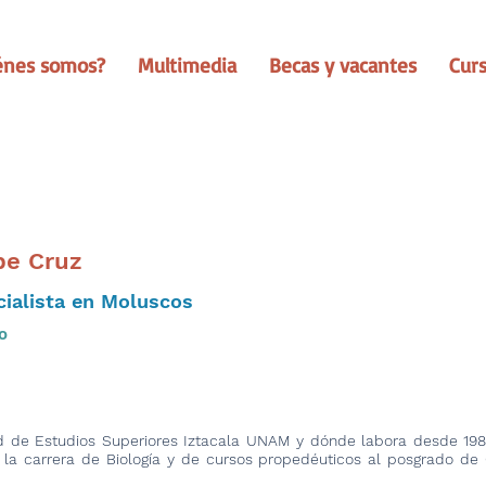
énes somos?
Multimedia
Becas y vacantes
Cur
pe Cruz
cialista en Moluscos
o
ad de Estudios Superiores Iztacala UNAM y dónde labora desde 1
e la carrera de Biología y de cursos propedéuticos al posgrado de