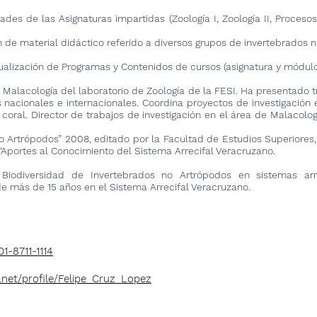
des de las Asignaturas impartidas (Zoología I, Zoología II, Procesos
 de material didáctico referido a diversos grupos de invertebrados 
tualización de Programas y Contenidos de cursos (asignatura y módulos
Malacología del laboratorio de Zoología de la FESI. Ha presentado 
nacionales e internacionales. Coordina proyectos de investigación 
 coral. Director de trabajos de investigación en el área de Malacolo
No Artrópodos” 2008, editado por la Facultad de Estudios Superiores
 “Aportes al Conocimiento del Sistema Arrecifal Veracruzano.
iodiversidad de Invertebrados no Artrópodos en sistemas arr
e más de 15 años en el Sistema Arrecifal Veracruzano.
1-8711-1114
.net/profile/Felipe_Cruz_Lopez