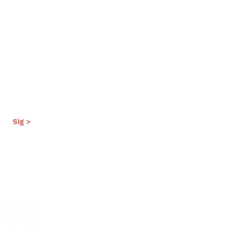
Sig >
al
Estándares