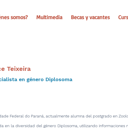
énes somos?
Multimedia
Becas y vacantes
Cur
e Teixeira
cialista en género Diplosoma
idade Federal do Paraná, actualmente alumna del postgrado en Zoolo
da en la diversidad del género Diplosoma, utilizando informaciones