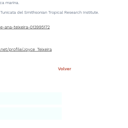
ica marina.
Tunicata del Smithsonian Tropical Research Institute.
ce-ana-teixeira-013995172
net/profile/Joyce_Teixeira
Volver
nuestro portal
Aviso leg