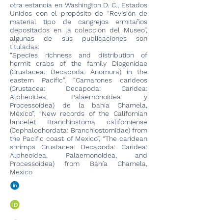
otra estancia en Washington D. C., Estados
Unidos con el propósito de “Revisión de
material tipo de cangrejos ermitaños
depositados en la colección del Museo”,
algunas de sus publicaciones son
tituladas:
“Species richness and distribution of
hermit crabs of the family Diogenidae
(Crustacea: Decapoda: Anomura) in the
eastern Pacific”, “Camarones carideos
(Crustacea: Decapoda: Caridea:
Alpheoidea, Palaemonoidea y
Processoidea) de la bahía Chamela,
México”, “New records of the Californian
lancelet Branchiostoma californiense
(Cephalochordata: Branchiostomidae) from
the Pacific coast of Mexico”, “The caridean
shrimps Crustacea: Decapoda: Caridea:
Alpheoidea, Palaemonoidea, and
Processoidea) from Bahía Chamela,
Mexico