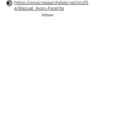
https://www.researchgate.net/profil
e/Manuel_Ayon-Parente
< Ant.
Volver
Sig >
Suscríbete a nuestro portal
¡Gracias por unirte a Biodiversidad
Marina de Yucatán!
Enviar