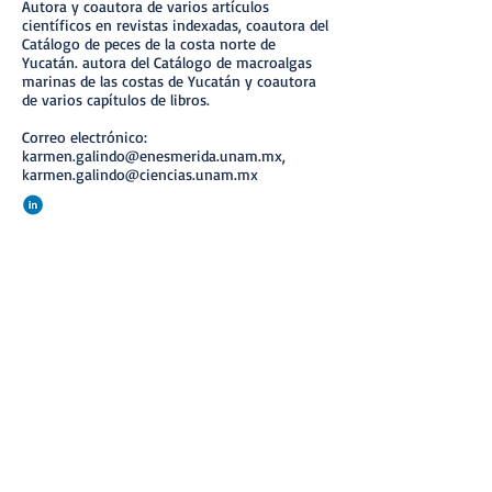
Autora y coautora de varios artículos
científicos en revistas indexadas, coautora del
Catálogo de peces de la costa norte de
Yucatán. autora del Catálogo de macroalgas
marinas de las costas de Yucatán y coautora
de varios capítulos de libros.
Correo electrónico:
karmen.galindo@enesmerida.unam.mx
,
karmen.galindo@ciencias.unam.mx
https://www.linkedin.com/in/maria-del-
carmen-galindo-de-santiago-
952011204/
https://orcid.org/0000-0001-7375-2295
https://www.researchgate.net/profil
e/Carmen-Galindo-4/
< Ant.
Volver
Sig >