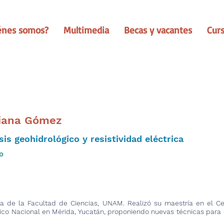
énes somos?
Multimedia
Becas y vacantes
Cur
iana Gómez
sis geohidrológico y resistividad eléctrica
o
ca de la Facultad de Ciencias, UNAM. Realizó su maestría en el Ce
nico Nacional en Mérida, Yucatán, proponiendo nuevas técnicas para e