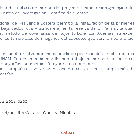
a del trabajo de campo del proyecto “Estudio hidrogeológico del
 Centro de Investigación Científica de Yucatán.
cional de Resiliencia Costera permitió la instauración de la primer 
 baja caducifolia – atmósfera) en la reserva de El Palmar, la cual
l método de covarianza de flujos turbulentos. Además, su experie
series temporales de imágenes del subsuelo que servirán para diluc
ncuentra realizando una estancia de postmaestría en el Laboratori
la UNAM. Se desempeña coordinando trabajo en campo relacionado co
opografías, batimetrías, fotogrametría entre otros.
las campañas Cayo Arcas y Cayo Arenas 2017 en la adquisición de 
metrías.
002-2587-5255
.net/profile/Mariana_Gomez-Nicolas
Volver