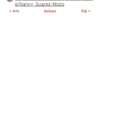
e/Nancy_Suarez-Mozo
< Ant.
Volver
Sig >
Suscríbete a nuestro portal
¡Gracias por unirte a Biodiversidad
Marina de Yucatán!
Enviar