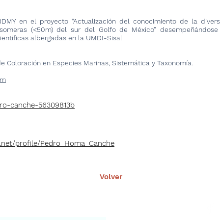
DMY en el proyecto “Actualización del conocimiento de la diver
 someras (<50m) del sur del Golfo de México” desempeñándose 
ientíficas albergadas en la UMDI-Sisal.
de Coloración en Especies Marinas, Sistemática y Taxonomía.
om
edro-canche-56309813b
e.net/profile/Pedro_Homa_Canche
Volver
nuestro portal