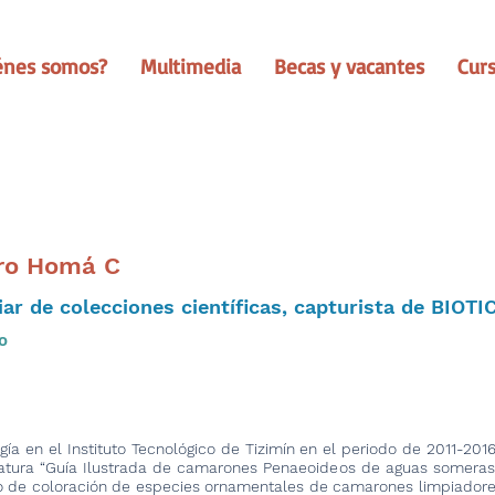
énes somos?
Multimedia
Becas y vacantes
Cur
ro Homá C
iar de colecciones científicas, capturista de BIOTI
o
ía en el Instituto Tecnológico de Tizimín en el periodo de 2011-2016.
iatura “Guía Ilustrada de camarones Penaeoideos de aguas someras d
cto de coloración de especies ornamentales de camarones limpiadore