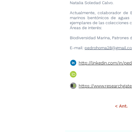
Natalia Soledad Calvo.
Actualmente, colaborador de B
marinos bentónicos de aguas
ejemplares de las colecciones c
Áreas de interés:
Biodiversidad Marina, Patrones 
E-mail:
pedrohoma28@gmail.c
http://linkedin.com/in/p
https://www.researchgat
< Ant.
Suscríbete a 