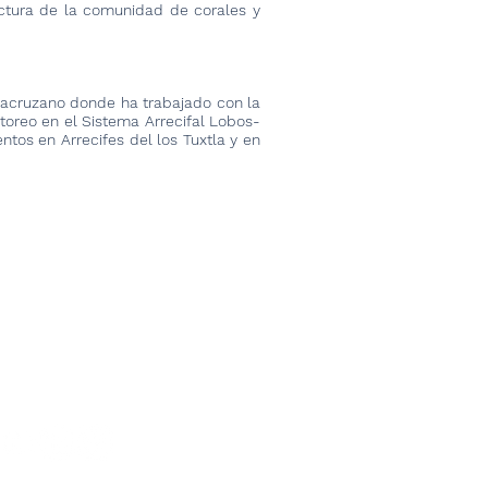
ructura de la comunidad de corales y
Veracruzano donde ha trabajado con la
oreo en el Sistema Arrecifal Lobos-
tos en Arrecifes del los Tuxtla y en
Sig >
al
Estándares