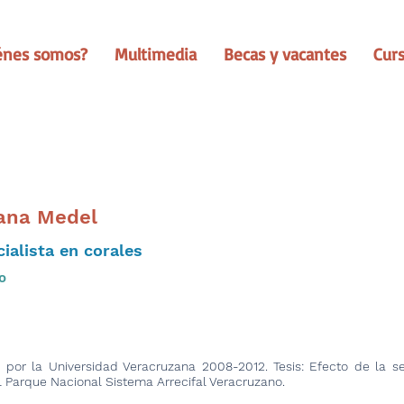
énes somos?
Multimedia
Becas y vacantes
Cur
iana Medel
ialista en corales
o
a) por la Universidad Veracruzana 2008-2012. Tesis: Efecto de la s
 Parque Nacional Sistema Arrecifal Veracruzano.