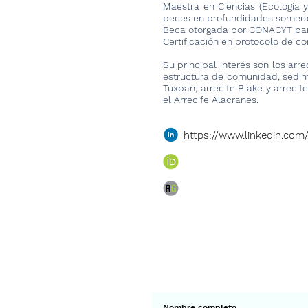
Maestra en Ciencias (Ecología y
peces en profundidades someras
Beca otorgada por CONACYT para 
Certificación en protocolo de co
Su principal interés son los arr
estructura de comunidad, sedim
Tuxpan, arrecife Blake y arreci
el Arrecife Alacranes.
https://www.linkedin.com
< Ant.
Suscríbete a 