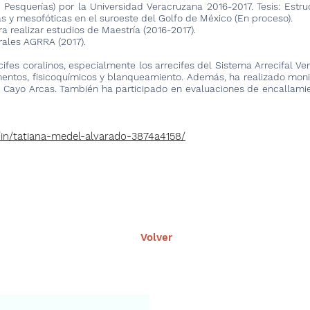
 Pesquerías) por la Universidad Veracruzana 2016-2017. Tesis: Est
 y mesofóticas en el suroeste del Golfo de México (En proceso).
realizar estudios de Maestría (2016-2017).
rales AGRRA (2017).
ecifes coralinos, especialmente los arrecifes del Sistema Arrecifal 
entos, fisicoquímicos y blanqueamiento. Además, ha realizado monit
fe Cayo Arcas. También ha participado en evaluaciones de encallamien
/in/tatiana-medel-alvarado-3874a4158/
Volver
nuestro portal
Aviso leg